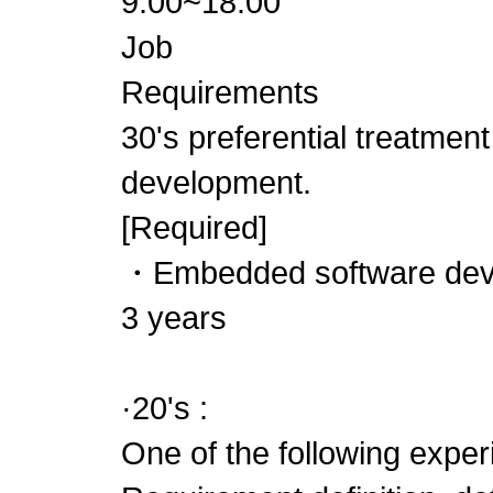
9:00~18:00
Job
Requirements
30's preferential treatmen
development.
[Required]
・Embedded software deve
3 years
·20's :
One of the following expe