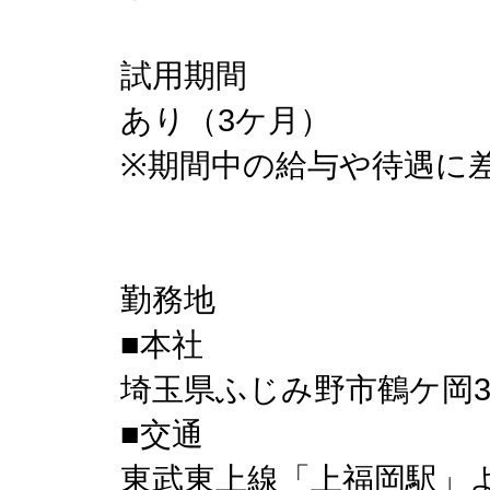
試用期間
あり（3ケ月）
※期間中の給与や待遇に
勤務地
■本社
埼玉県ふじみ野市鶴ケ岡3-2
■交通
東武東上線「上福岡駅」よ