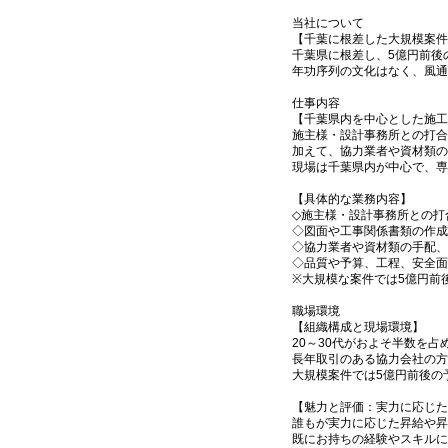
当社について
【千葉に根差した大規模案件
千葉県に根差し、5億円前後
年功序列の文化はなく、風
仕事内容
【千葉県内を中心とした施工
施主様・設計事務所との打合
加えて、協力業者や資材類の
現場は千葉県内が中心で、専
【具体的な業務内容】
◇施主様・設計事務所との打
◇図面や工事関係書類の作成
◇協力業者や資材類の手配、
◇品質や予算、工程、安全面
※大規模な案件では5億円前
職場環境
【組織構成と現場環境】
20～30代がおよそ半数を
長年取引のある協力会社の方
大規模案件では5億円前後の
【魅力と評価：実力に応じた
誰もが実力に応じた昇給や昇
既にお持ちの経験やスキルに