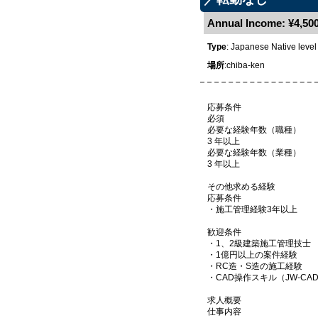
Annual Income: ¥4,500
Type
: Japanese Native level
場所
:chiba-ken
応募条件
必須
必要な経験年数（職種）
3 年以上
必要な経験年数（業種）
3 年以上
その他求める経験
応募条件
・施工管理経験3年以上
歓迎条件
・1、2級建築施工管理技士
・1億円以上の案件経験
・RC造・S造の施工経験
・CAD操作スキル（JW-CAD
求人概要
仕事内容