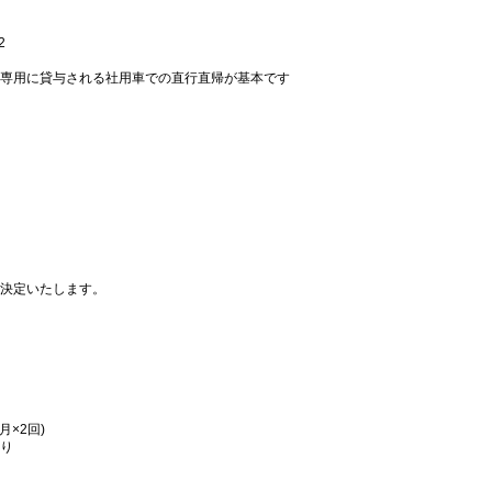
2
専用に貸与される社用車での直行直帰が基本です
決定いたします。
月×2回)
り