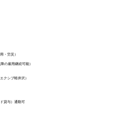
用・労災）
以降の雇用継続可能）
エクシブ軽井沢）
ド貸与）通勤可