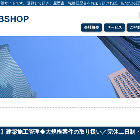
情報サイトです。登録して頂き、履歴書・職務経歴書をお送り頂ければ、あなたの経
OBSHOP
会社概要
サービス
ご登
】建築施工管理◆大規模案件の取り扱い／完休二日制・