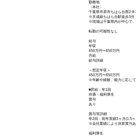
勤務地
〈本社〉
千葉県市原市ちはら台西2-8-
※京成線ちはら台駅徒歩3分
※現場は千葉県内が中心で、
転勤の可能性なし
給与
年収
450万円〜650万円
月給
給与詳細
＜想定年収＞
450万円〜650万円
※年齢や経験、能力に応じて
■昇給：年1回
待遇・福利厚生
賞与
あり
賞与等詳細
年2回：前年実績3ヶ月(1.5ヶ
※会社業績により決算賞与あ
福利厚生