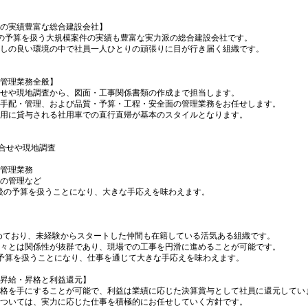
の実績豊富な総合建設会社】
の予算を扱う大規模案件の実績も豊富な実力派の総合建設会社です。
通しの良い環境の中で社員一人ひとりの頑張りに目が行き届く組織です。
管理業務全般】
せや現地調査から、図面・工事関係書類の作成まで担当します。
手配・管理、および品質・予算・工程・安全面の管理業務をお任せします。
用に貸与される社用車での直行直帰が基本のスタイルとなります。
合せや現地調査
管理業務
の管理など
後の予算を扱うことになり、大きな手応えを味わえます。
占めており、未経験からスタートした仲間も在籍している活気ある組織です。
々とは関係性が抜群であり、現場での工事を円滑に進めることが可能です。
予算を扱うことになり、仕事を通じて大きな手応えを味わえます。
昇給・昇格と利益還元】
格を手にすることが可能で、利益は業績に応じた決算賞与として社員に還元してい
ついては、実力に応じた仕事を積極的にお任せしていく方針です。