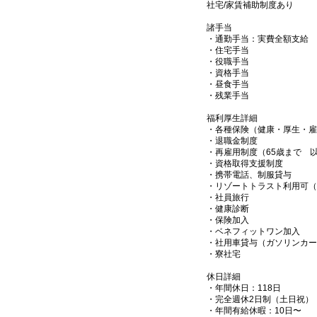
社宅/家賃補助制度あり
諸手当
・通勤手当：実費全額支給
・住宅手当
・役職手当
・資格手当
・昼食手当
・残業手当
福利厚生詳細
・各種保険（健康・厚生・雇
・退職金制度
・再雇用制度（65歳まで 
・資格取得支援制度
・携帯電話、制服貸与
・リゾートトラスト利用可（
・社員旅行
・健康診断
・保険加入
・ベネフィットワン加入
・社用車貸与（ガソリンカー
・寮社宅
休日詳細
・年間休日：118日
・完全週休2日制（土日祝）
・年間有給休暇：10日〜