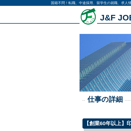
国籍不問！転職、中途採用、留学生の就職、求人
J&F J
仕事の詳細
【創業60年以上】