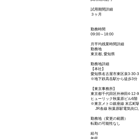
試用期間詳細
３ヶ月
勤務時間
09:00～18:00
月平均残業時間詳細
勤務地
東京都, 愛知県
勤務地詳細
【本社】
愛知県名古屋市東区泉3-30-3
※地下鉄高岳駅から徒歩3分
【東京事務所】
東京都千代田区外神田4-12-9
ヒューリック秋葉原ビル6階
※東京メトロ銀座線 末広町
JR各線 秋葉原駅電気街口
勤務地（変更の範囲）
転勤の可能性なし
給与
年収