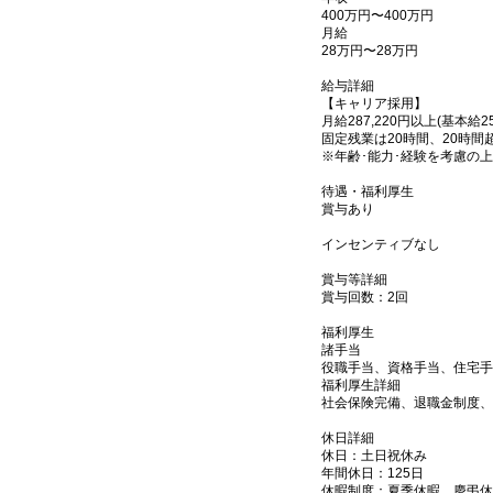
400万円〜400万円
月給
28万円〜28万円
給与詳細
【キャリア採用】
月給287,220円以上(基本給2
固定残業は20時間、20時
※年齢･能力･経験を考慮の
待遇・福利厚生
賞与あり
インセンティブなし
賞与等詳細
賞与回数：2回
福利厚生
諸手当
役職手当、資格手当、住宅手
福利厚生詳細
社会保険完備、退職金制度、
休日詳細
休日：土日祝休み
年間休日：125日
休暇制度：夏季休暇、慶弔休