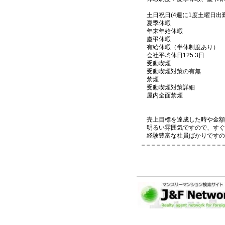
土日祝日(4週に1度土曜日出
夏季休暇
年末年始休暇
慶弔休暇
有給休暇（半休制度あり）
会社平均休日125.3日
受動喫煙
受動喫煙対策の有無
禁煙
受動喫煙対策詳細
屋内全面禁煙
売上目標を達成した時や金額
明るい雰囲気ですので、すぐ
経験豊富な社員ばかりですの