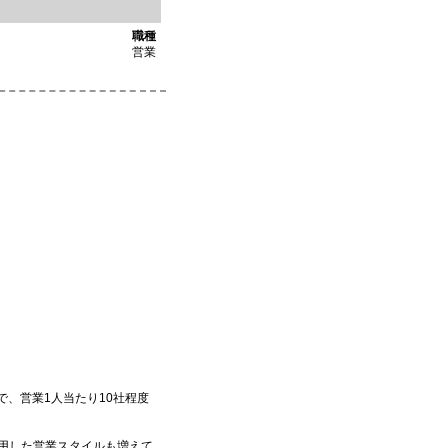
職種
営業
、営業1人当たり10社程度
用した営業スタイルも増えて