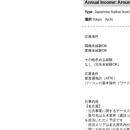
Annual Income: Aroun
Type
: Japanese Native level
場所
:Tokyo Aichi
応募条件
職種未経験OK
業種未経験OK
その他求める経験
なし（完全未経験OK）
応募条件
要普通免許（AT可）
パソコンの基本操作（ワード
仕事内容
【名古屋】
・公共事業に関するデータ入
・取引先は土木業界（建設コ
を担当いただく予定です
・担当エリアは名古屋市内が
・既にお付き合いのあるお客