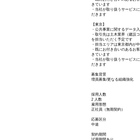
きています
・当社が取り扱うサービスに
だきます
【東京】
・公共事業に関するデータ入
・取引先は土木業界（建設コ
を担当いただく予定です
・担当エリアは東京都内が中
・既にお付き合いのあるお客
きています
・当社が取り扱うサービスに
だきます
募集背景
増員募集/更なる組織強化
採用人数
2 人数
雇用形態
正社員（無期契約）
応募区分
中途
契約期間
試用期間あり