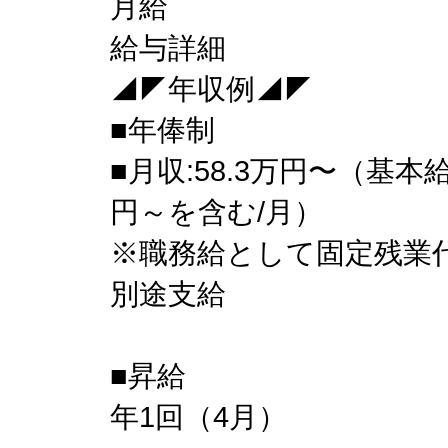
月給
給与詳細
◢◤年収例◢◤
■年俸制
■月収:58.3万円〜（基本給4
円～を含む/月）
※職務給として固定残業代
別途支給
■昇給
年1回（4月）