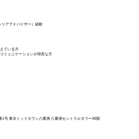
ャリアアドバイザー）経験
えている方
コミュニケーションが得意な方
1号 東京ミッドタウン八重洲 八重洲セントラルタワー36階