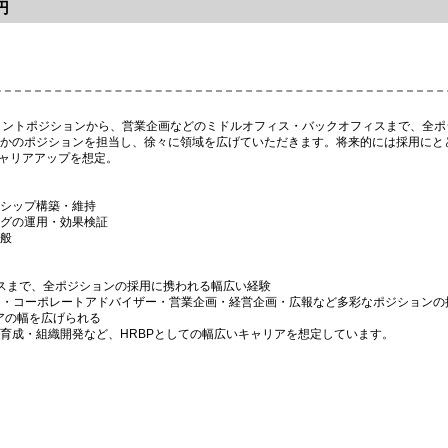
円
ロントポジションから、営業企画などのミドルオフィス・バックオフィスまで、全
かのポジションを担当し、徐々に領域を広げていただきます。将来的には採用にと
キャリアアップを想定。
シップ構築・維持
グの運用・効果検証
般
スまで、全ポジションの採用に携われる幅広い経験
部門・コーポレートアドバイザー・営業企画・経営企画・広報など多彩なポジション
リアの幅を広げられる
育成・組織開発など、HRBPとしての幅広いキャリアを想定しています。