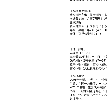
【福利厚生詳細】
社会保険完備（健康保険・雇
交通費支給（月額5万円まで
健康診断
慶弔見舞金（社内規定による
昇給・昇格：年2回（4月・1
産休・育児休業制度あり
【休日詳細】
年間休日：125日
完全週休2日制（土・日）・
GW休暇・夏季休暇（7〜9
慶弔休暇・産休・育児休業制
有給休暇（入社後最初の4月1
【会社概要】
2005年創業。中堅・中小
手買い手同一の株価レーマン
2025年現在、累計成約件数
の売上・経常利益を含む10
理念「決心に真心でこたえる
急成長中。