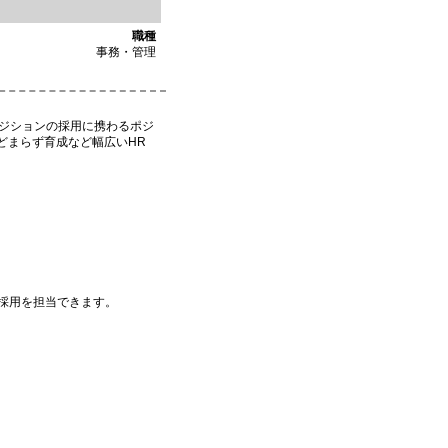
職種
事務・管理
ポジションの採用に携わるポジ
どまらず育成など幅広いHR
の採用を担当できます。