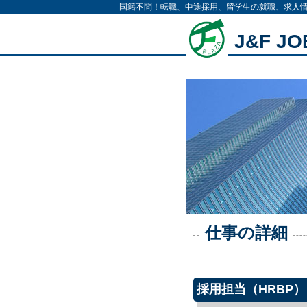
国籍不問！転職、中途採用、留学生の就職、求人
J&F J
仕事の詳細
採用担当（HRBP