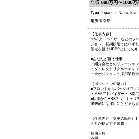
年収 688万円〜1000万
Type
: Japanese Native level
場所
:東京都
【仕事内容】
M&Aアドバイザーなどのフ
ション。初期段階ではいずれ
領域を担うHRBPとしての
■あなたが担う仕事
・紹介会社とのリレーション
・ダイレクトリクルーティン
・全ポジションの採用業務全
【ポジションの魅力】
■フロントからバックオフィ
・M&Aアドバイザー・IB
■採用からHRBPへ、キャ
将来的には採用にとどまらず
【仕事内容（変更の範囲）】
会社が指定する業務
採用人数
不問