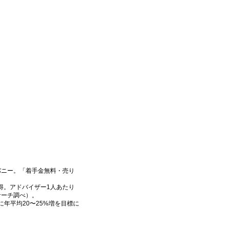
パニー。「着手金無料・売り
獲得。アドバイザー1人あたり
サーチ調べ）。
年平均20〜25%増を目標に