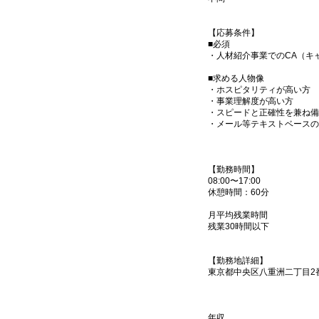
【応募条件】
■必須
・人材紹介事業でのCA（キ
■求める人物像
・ホスピタリティが高い方
・事業理解度が高い方
・スピードと正確性を兼ね備
・メール等テキストベースの
【勤務時間】
08:00〜17:00
休憩時間：60分
月平均残業時間
残業30時間以下
【勤務地詳細】
東京都中央区八重洲二丁目2番
年収