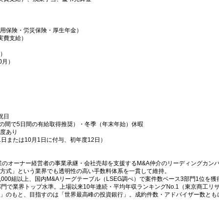
用保険・労災保険・厚生年金）
実費支給）
）
0月）
祝日
月の間で5日間の有給取得推奨）・冬季（年末年始）休暇
度あり
日または10月1日に付与、初年度12日）
企業のオーナー経営者の事業承継・会社売却を支援するM&A仲介のリーディングカン
方式」という業界でも透明性の高い手数料体系を一貫して維持。
1,000組以上、国内M&Aリーグテーブル（LSEG調べ）で案件数ベース3部門1位を
部門で業界トップ水準。上場以来10年連続・平均年収ランキングNo.1（東京商工リ
」のもと、目指すのは「世界最高峰の投資銀行」。成約件数・アドバイザー数ともに