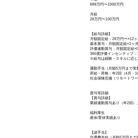
688万円〜1000万円
月給
28万円〜100万円
【給与詳細】
月額固定給：28万円〜×12
基本賞与：月額固定給×2ヶ
評価連動賞与：月額固定給×
360度評価インセンティブ：
※給与は経験・スキルに応じ
通勤手当（月額5万円まで実
昇給・昇格：年2回（4月・1
社会保険完備（リモートワー
賞与等詳細
【賞与詳細】
業績連動賞与あり（年2回）、
福利厚生
産休/育休実績あり
【諸手当】
交通費支給（月額5万円まで