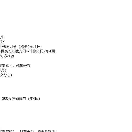
ヶ月
月分
0〜6ヶ月分（標準4ヶ月分）
1回あたり数万円〜十数万円×年4回
て応相談
費支給）、残業手当
0月）
クなし）
360度評価賞与（年4回）
実費支給）、残業手当、慶弔見舞金